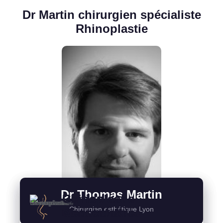
Dr Martin chirurgien spécialiste
Rhinoplastie
Dr Thomas Martin
Rhinoplastie
Rhinoplastie
Génioplastie
Chirurgien esthétique Lyon
Structurelle
Conservatrice
Mentoplastie