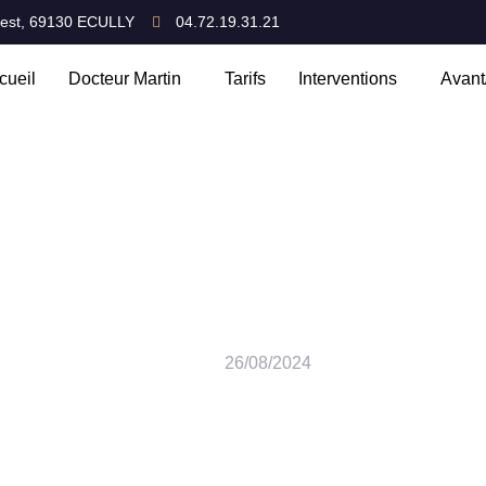
Ouest, 69130 ECULLY
04.72.19.31.21
cueil
Docteur Martin
Tarifs
Interventions
Avant
e l’œdème du nez après une
26/08/2024