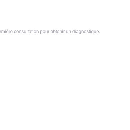
souhaitez faire une Rihnoplastie ?
remière consultation pour obtenir un diagnostique.