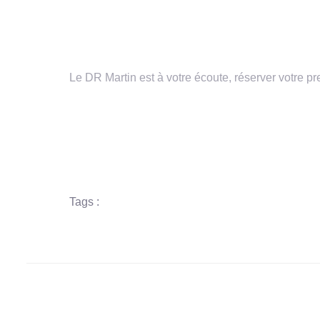
Vous avez des questions ou vous 
Le DR Martin est à votre écoute, réserver votre p
04.72.19.31.21
Doctolib
Tags :