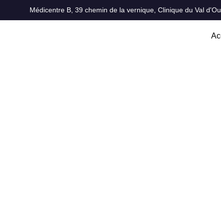
Médicentre B, 39 chemin de la vernique, Clinique du Val d'
Ac
Comment réduir