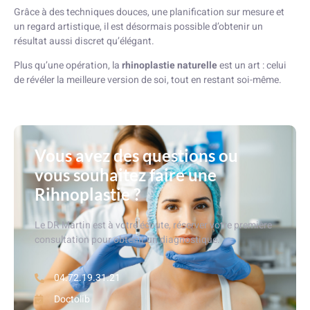
Grâce à des techniques douces, une planification sur mesure et
un regard artistique, il est désormais possible d’obtenir un
résultat aussi discret qu’élégant.
Plus qu’une opération, la
rhinoplastie naturelle
est un art : celui
de révéler la meilleure version de soi, tout en restant soi-même.
Vous avez des questions ou
vous souhaitez faire une
Rihnoplastie ?
Le DR Martin est à votre écoute, réserver votre première
consultation pour obtenir un diagnostique.
04.72.19.31.21
Doctolib