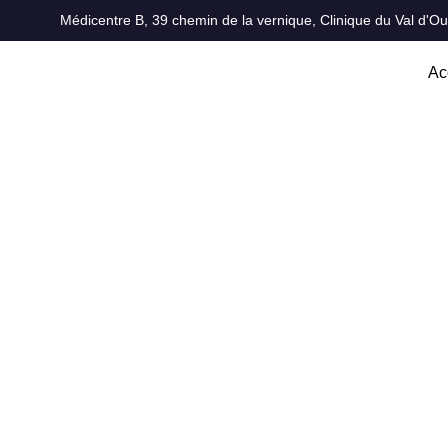
Médicentre B, 39 chemin de la vernique, Clinique du Val d'
Ac
Les bienfaits psycholog