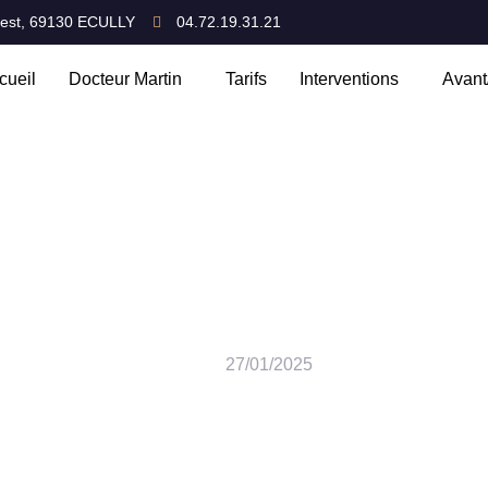
Ouest, 69130 ECULLY
04.72.19.31.21
cueil
Docteur Martin
Tarifs
Interventions
Avant
iques de la rhinoplastie : re
27/01/2025