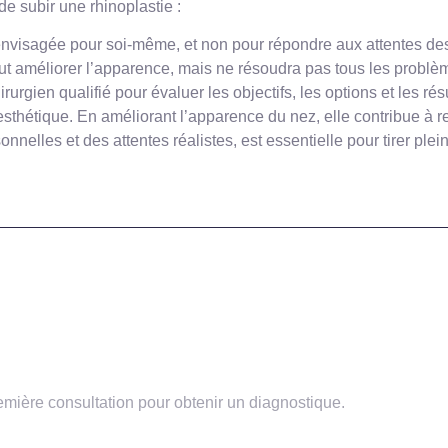
de subir une rhinoplastie :
e envisagée pour soi-même, et non pour répondre aux attentes des
ut améliorer l’apparence, mais ne résoudra pas tous les probl
rurgien qualifié pour évaluer les objectifs, les options et les rés
 esthétique. En améliorant l’apparence du nez, elle contribue à re
nnelles et des attentes réalistes, est essentielle pour tirer ple
souhaitez faire une Rihnoplastie ?
remière consultation pour obtenir un diagnostique.